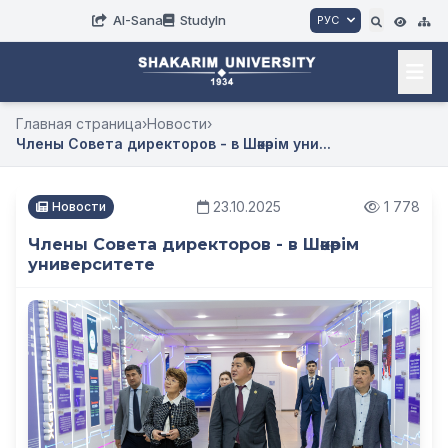
AI-Sana
StudyIn
РУС
Главная страница
›
Новости
›
Члены Cовета директоров - в Шәкәрім уни...
23.10.2025
1 778
Новости
Члены Cовета директоров - в Шәкәрім
университете