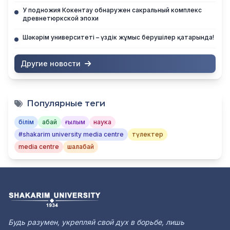
У подножия Кокентау обнаружен сакральный комплекс
древнетюркской эпохи
Шәкәрім университеті – үздік жұмыс берушілер қатарында!
Другие новости
Популярные теги
білім
абай
ғылым
наука
#shakarim university media centre
түлектер
media centre
шалабай
Будь разумен, укрепляй свой дух в борьбе, лишь