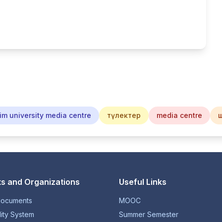
im university media centre
түлектер
media centre
s and Organizations
Useful Links
documents
MOOC
lity System
Summer Semester