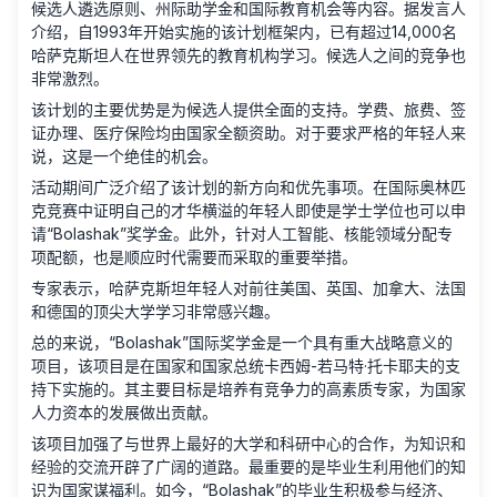
候选人遴选原则、州际助学金和国际教育机会等内容。据发言人
介绍，自1993年开始实施的该计划框架内，已有超过14,000名
哈萨克斯坦人在世界领先的教育机构学习。候选人之间的竞争也
非常激烈。
该计划的主要优势是为候选人提供全面的支持。学费、旅费、签
证办理、医疗保险均由国家全额资助。对于要求严格的年轻人来
说，这是一个绝佳的机会。
活动期间广泛介绍了该计划的新方向和优先事项。在国际奥林匹
克竞赛中证明自己的才华横溢的年轻人即使是学士学位也可以申
请“Bolashak”奖学金。此外，针对人工智能、核能领域分配专
项配额，也是顺应时代需要而采取的重要举措。
专家表示，哈萨克斯坦年轻人对前往美国、英国、加拿大、法国
和德国的顶尖大学学习非常感兴趣。
总的来说，“Bolashak”国际奖学金是一个具有重大战略意义的
项目，该项目是在国家和国家总统卡西姆-若马特·托卡耶夫的支
持下实施的。其主要目标是培养有竞争力的高素质专家，为国家
人力资本的发展做出贡献。
该项目加强了与世界上最好的大学和科研中心的合作，为知识和
经验的交流开辟了广阔的道路。最重要的是毕业生利用他们的知
识为国家谋福利。如今，“Bolashak”的毕业生积极参与经济、