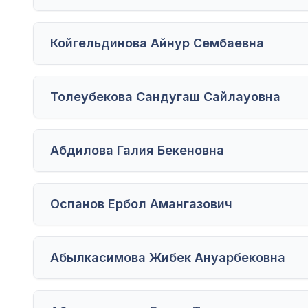
Койгельдинова Айнур Сембаевна
Толеубекова Сандугаш Сайлауовна
Абдилова Галия Бекеновна
Оспанов Ербол Амангазович
Абылкасимова Жибек Ануарбековна