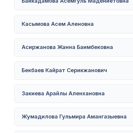
Байкадамова Асемгуль Мадениетовна
Касымова Асем Аленовна
Асиржанова Жанна Баимбековна
Бекбаев Кайрат Серикжанович
Закиева Арайлы Аленхановна
Жумадилова Гульмира Амангазыевна