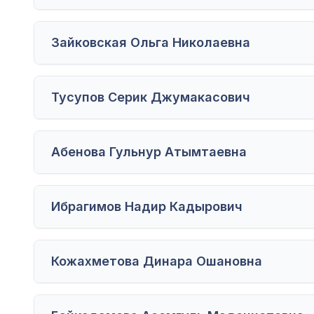
Зайковская Ольга Николаевна
Тусупов Серик Джумакасович
Абенова Гульнур Атымтаевна
Ибрагимов Надир Кадырович
Кожахметова Динара Ошановна