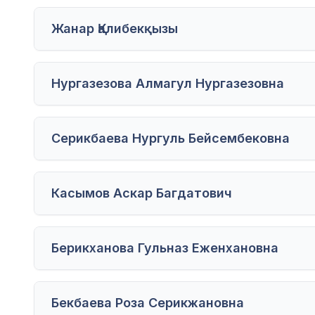
Жанар Қалибекқызы
Нургазезова Алмагул Нургазезовна
Серикбаева Нургуль Бейсембековна
Касымов Аскар Багдатович
Берикханова Гульназ Еженхановна
Бекбаева Роза Серикжановна