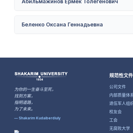
Абильмажинов Ермек Толегенович
Беленко Оксана Геннадьевна
规范性文件
公司文件
为你的一生奋斗至死，
内部质量体
找到方案，
指明道路，
退伍军人组
为了未来。
校友会
— Shakarim Kudaiberdiuly
工会
无腐败大学