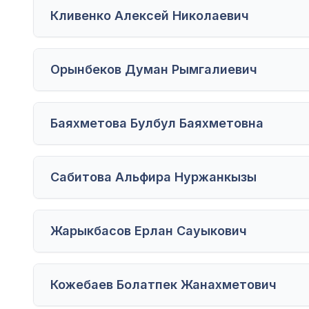
Кливенко Алексей Николаевич
Орынбеков Думан Рымгалиевич
Баяхметова Булбул Баяхметовна
Сабитова Альфира Нуржанкызы
Жарыкбасов Ерлан Сауыкович
Кожебаев Болатпек Жанахметович