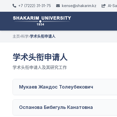
+7 (7222) 31-31-75
kense@shakarim.kz
AI-S
主页
›
科学
›
学术头衔申请人
学术头衔申请人
学术头衔申请人及其研究工作
Мукаев Жандос Толеубекович
Оспанова Бибигуль Канатовна