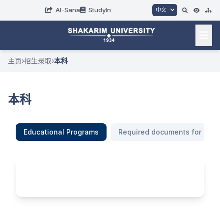
AI-Sana
StudyIn
中文
主页
›
招生录取
›
本科
本科
Educational Programs
Required documents for appl