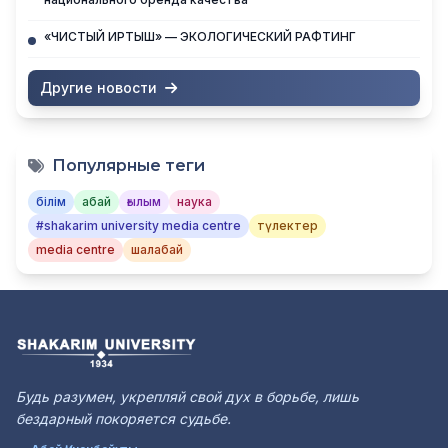
«ЧИСТЫЙ ИРТЫШ» — ЭКОЛОГИЧЕСКИЙ РАФТИНГ
Другие новости
Популярные теги
білім
абай
ғылым
наука
#shakarim university media centre
түлектер
media centre
шалабай
Будь разумен, укрепляй свой дух в борьбе, лишь
бездарный покоряется судьбе.