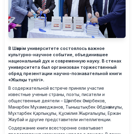
В Шәкәрім университете состоялось важное
культурно-научное событие, объединившее
национальный дух и современную науку. В стенах
университета был организован торжественный
обряд презентации научно-познавательной книги
«Жылқы түлігі».
В содержательной встрече приняли участие
известные ученые страны, поэты, писатели и
общественные деятели – Шәріпбек Әмірбеков,
Манарбек Мұхамеджанов, Тыныштықбек Әбдікәкімұлы,
Мұхтарбек Қарпықұлы, Құсмілия Жырғалыұлы, Ержан
Жаубай и другие представители интеллигенции.
Содержание книги всесторонне охватывает