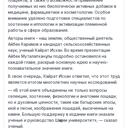
плаценты, а также о возможности применения
получаемых из них биологически активных добавок в
медицине, фармацевтике и косметологии. Особое
внимание уделено подготовке специалистов по
зоотехнии и иппологии и активизации племенной
работы в сфере образования.
Авторы книги – наш земляк, общественный деятель
Айбек Каримов и кандидат сельскохозяйственных
наук, ученый Кайрат Исхан. Во время презентации
Айбек Мүталапханұлы подробно остановился на
каждой главе, раскрыв основную идею и научно-
познавательное значение книги.
В свою очередь, Кайрат Исхан отметил, что этот труд
является итогом многолетних научных исследований.
— «В этой книге объединены не только вопросы
селекции, зоотехнии, физиологии и анатомии лошади,
но и духовные ценности, такие как батырские эпосы,
кюй и песни, изображения лошадей, высеченные на
камне. Большую поддержку в издании книги оказали
ученые и руководство Шәкәрім университет», — сказал
ученый.