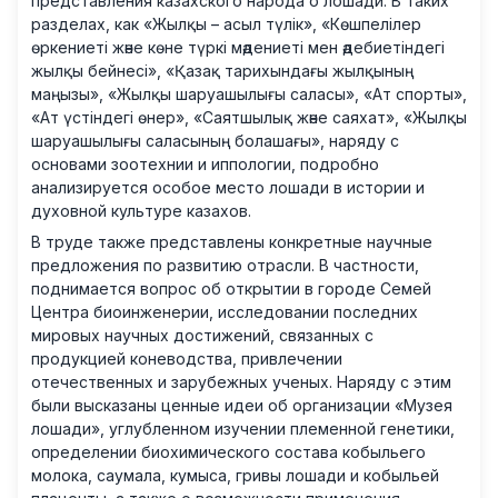
представления казахского народа о лошади. В таких
разделах, как «Жылқы – асыл түлік», «Көшпелілер
өркениеті және көне түркі мәдениеті мен әдебиетіндегі
жылқы бейнесі», «Қазақ тарихындағы жылқының
маңызы», «Жылқы шаруашылығы саласы», «Ат спорты»,
«Ат үстіндегі өнер», «Саятшылық және саяхат», «Жылқы
шаруашылығы саласының болашағы», наряду с
основами зоотехнии и иппологии, подробно
анализируется особое место лошади в истории и
духовной культуре казахов.
В труде также представлены конкретные научные
предложения по развитию отрасли. В частности,
поднимается вопрос об открытии в городе Семей
Центра биоинженерии, исследовании последних
мировых научных достижений, связанных с
продукцией коневодства, привлечении
отечественных и зарубежных ученых. Наряду с этим
были высказаны ценные идеи об организации «Музея
лошади», углубленном изучении племенной генетики,
определении биохимического состава кобыльего
молока, саумала, кумыса, гривы лошади и кобыльей