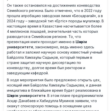
Он также остановился на достижениях коневодства
Семейского региона. Было отмечено, что в 2022 году
прошла апробацию заводская линия «Бесқарағай», а в
2024 году – заводской тип «Ертіс» породы мұғалжар. В
настоящее время в Казахстане насчитывается более
4 миллионов лошадей, значительная часть которых
разводится в Семейском регионе. То, что
презентация книги проходит именно в
Шәкәрім
университете
, закономерно, ведь именно здесь
работал и заложил научную основу известный ученый
Байдолла Хамзаұлы Садықов, который первым в
стране защитил научную диссертацию по
коневодству, долгое время был ректором и
заведующим кафедрой.
В ходе мероприятия было предложено открыть цех,
носящий имя Байдоллы Хамзаұлы Садықова, и данная
инициатива в ближайшее время будет реализована в
Шәкәрім университете
. В этом плане предприниматели
Асқар Данабаев и Хабидулла Мукинов заявили, что
окажут спонсорскую помощь в оснащении цеха