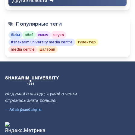
Другие новости
Популярные теги
білім
абай
ғылым
наука
#shakarim university media centre
түлектер
media centre
шалабай
Не думай о выгоде, думай о чести,
Стремись знать больше.
— Абай Құнанбайұлы