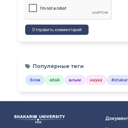
Отправить комментарий
Популярные теги
білім
абай
ғылым
наука
#shakar
Документ