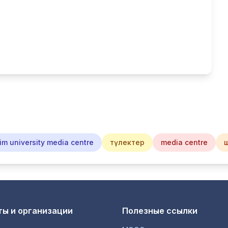
im university media centre
түлектер
media centre
ы и организации
Полезные ссылки