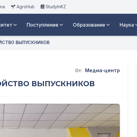
ana
AgroHub
StudyInKZ
ситет
Поступление
Образование
Наука
ОЙСТВО ВЫПУСКНИКОВ
Медиа-центр
От:
РОЙСТВО ВЫПУСКНИКОВ