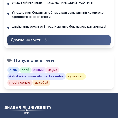
«ЧИСТЫЙ ИРТЫШ» — ЭКОЛОГИЧЕСКИЙ РАФТИНГ
У подножия Кокентау обнаружен сакральный комплекс
древнетюркской эпохи
Шәкәрім университеті – үздік жұмыс берушілер қатарында!
Другие новости
Популярные теги
білім
абай
ғылым
наука
#shakarim university media centre
түлектер
media centre
шалабай