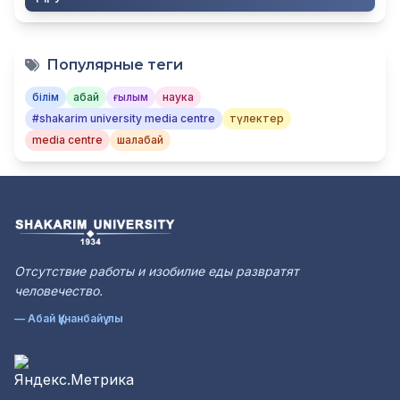
Популярные теги
білім
абай
ғылым
наука
#shakarim university media centre
түлектер
media centre
шалабай
Отсутствие работы и изобилие еды развратят
человечество.
— Абай Құнанбайұлы