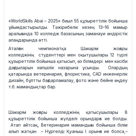
«WorldSkills Abai – 2025» биыл 55 құзыреттілік бойынша
ұйымдастырылды. Тәжірибелік кезең 13–16 мамыр
аралығында 10 колледж базасының заманауи өндірістік
алаңдарында өтті.
Аталған чемпионатқа Шәкәрім жоғары
колледжінің студенттері мен оқытушылары 12 түрлі
құзыреттілік бойынша қатысып, өз білімдері мен кәсіби
дағдыларын көпшілік назарына ұсынды. Олардың
қатарында ветеринария, флористика, CAD инженерлік
дизайн, бұлтты бағдарламалау, фото және бейне өңдеу
т.б. мамандықтар бар.
Шәкәрім жоғары колледжінің қатысушылары 8
құзыреттілік бойынша жүлделі орындарға ие болды.
Атап айтсақ, Ветеринария мамандығы бойынша білім
алып жатқан – Нұргелді Қуаныш І орынға ие болса,–