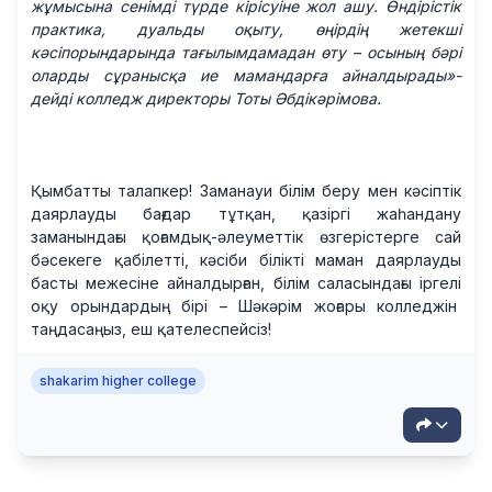
жұмысына сенімді түрде кірісуіне жол ашу. Өндірістік
практика, дуальды оқыту, өңірдің жетекші
кәсіпорындарында тағылымдамадан өту – осының бәрі
оларды сұранысқа ие мамандарға айналдырады»-
дейді колледж директоры Тоты Әбдікәрімова.
Қымбатты талапкер! Заманауи білім беру мен кәсіптік
даярлауды бағдар тұтқан, қазіргі жаһандану
заманындағы қоғамдық-әлеуметтік өзгерістерге сай
бәсекеге қабілетті, кәсіби білікті маман даярлауды
басты межесіне айналдырған, білім саласындағы іргелі
оқу орындардың бірі – Шәкәрім жоғары колледжін
таңдасаңыз, еш қателеспейсіз!
shakarim higher college