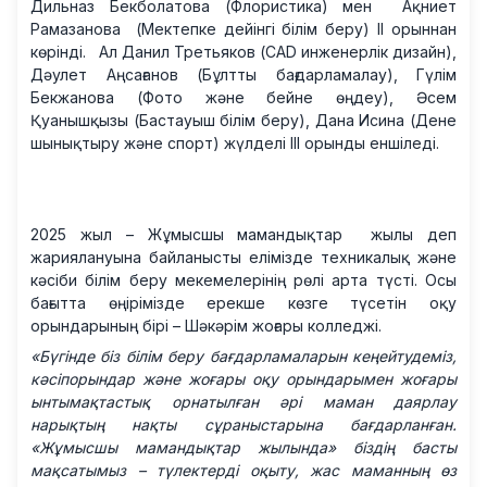
Дильназ Бекболатова (Флористика) мен Ақниет
Рамазанова (Мектепке дейінгі білім беру) ІІ орыннан
көрінді. Ал Данил Третьяков (CAD инженерлік дизайн),
Дәулет Аңсағанов (Бұлтты бағдарламалау), Гүлім
Бекжанова (Фото және бейне өңдеу), Әсем
Қуанышқызы (Бастауыш білім беру), Дана Исина (Дене
шынықтыру және спорт) жүлделі ІІІ орынды еншіледі.
2025 жыл – Жұмысшы мамандықтар жылы деп
жариялануына байланысты елімізде техникалық және
кәсіби білім беру мекемелерінің рөлі арта түсті. Осы
бағытта өңірімізде ерекше көзге түсетін оқу
орындарының бірі – Шәкәрім жоғары колледжі.
«Бүгінде біз білім беру бағдарламаларын кеңейтудеміз,
кәсіпорындар және жоғары оқу орындарымен жоғары
ынтымақтастық орнатылған әрі маман даярлау
нарықтың нақты сұраныстарына бағдарланған.
«Жұмысшы мамандықтар жылында» біздің басты
мақсатымыз – түлектерді оқыту, жас маманның өз