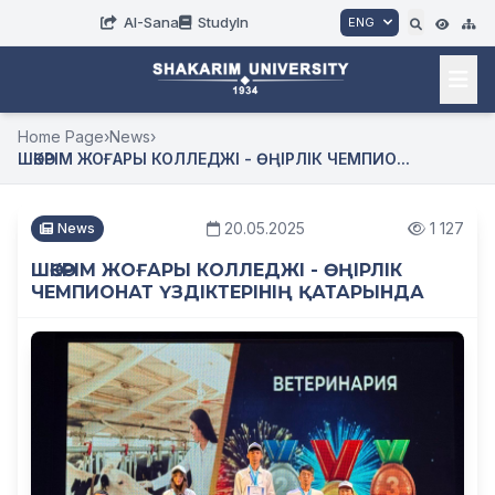
AI-Sana
StudyIn
ENG
Home Page
›
News
›
ШӘКӘРІМ ЖОҒАРЫ КОЛЛЕДЖІ - ӨҢІРЛІК ЧЕМПИО...
20.05.2025
1 127
News
ШӘКӘРІМ ЖОҒАРЫ КОЛЛЕДЖІ - ӨҢІРЛІК
ЧЕМПИОНАТ ҮЗДІКТЕРІНІҢ ҚАТАРЫНДА