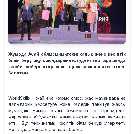
Жуырда Абай облысының техникалық және кәсіптік
білім беру оқу орындарының студенттері арасында
кәсіби шеберліктің үшінші өңірлік чемпионаты өткен
болатын.
WorldSkills – жай ғана жарыс емес, жас мамандарға өз
дағдыларын көрсетуге және өздерін танытуға жақсы
мүмкіндік. Биылғы жылы чемпионат ел Президенті
жариялаған «Жұмысшы мамандықтар жылы» аясында
өтті. Бұл техникалық, кәсіптік білім беруді ілгерілету
жолындағы маңызды іс-шара болды.