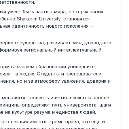
ветственности.
ый умеет быть частью мира, не теряя своих
бенно Shakarim University, становятся
ьная идентичность нового поколения —
оверие государства, развивает международные
 формируя региональный интеллектуальный
форм в высшем образовании университет
 сила - в людях. Студенты и преподаватели
знания, но и за атмосферу уважения, доверия и
 мен ақиқат» - совесть и истина лежат в основе
принципы определяют путь университета, шаги
е на культуре разума и единстве людей.
 что независимость, кроме права, это еще и
 форма государства, но и состояние духа.