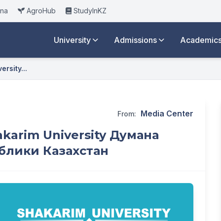
ana
AgroHub
StudyInKZ
University
Admissions
Academic
rsity...
Media Center
From:
karim University Думана
блики Казахстан