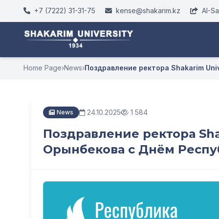
+7 (7222) 31-31-75
kense@shakarim.kz
AI-S
Home Page
›
News
›
Поздравление ректора Shakarim Unive
24.10.2025
1 584
News
Поздравление ректора Sha
Орынбекова с Днём Респу