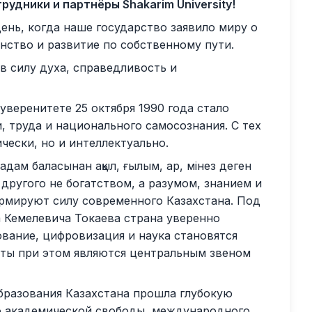
удники и партнёры Shakarim University!
день, когда наше государство заявило миру о
нство и развитие по собственному пути.
в силу духа, справедливость и
веренитете 25 октября 1990 года стало
 труда и национального самосознания. С тех
чески, но и интеллектуально.
адам баласынан ақыл, ғылым, ар, мінез деген
другого не богатством, а разумом, знанием и
рмируют силу современного Казахстана. Под
Кемелевича Токаева страна уверенно
ование, цифровизация и наука становятся
еты при этом являются центральным звеном
бразования Казахстана прошла глубокую
о академической свободы, международного