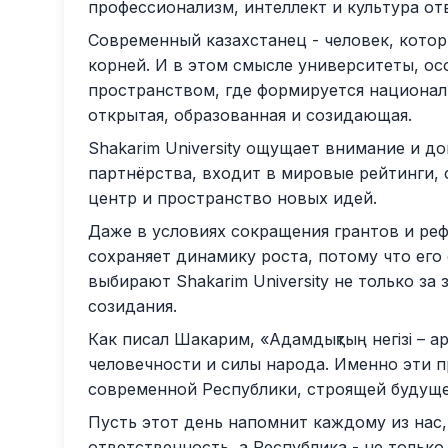
профессионализм, интеллект и культура от
Современный казахстанец - человек, котор
корней. И в этом смысле университеты, осо
пространством, где формируется национал
открытая, образованная и созидающая.
Shakarim University ощущает внимание и д
партнёрства, входит в мировые рейтинги,
центр и пространство новых идей.
Даже в условиях сокращения грантов и ре
сохраняет динамику роста, потому что его
выбирают Shakarim University не только за 
созидания.
Как писал Шакарим, «Адамдықтың негізі – ар
человечности и силы народа. Именно эти 
современной Республики, строящей будуще
Пусть этот день напомнит каждому из нас,
ответственность, а Республика - не только