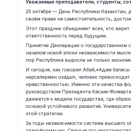
Уважаемые преподаватели, студенты, сотр
25 октября — День Республики Казахстан, 
своём праве на самостоятельность, достои
Этот праздник объединяет всех, кто верит 
ответственность перед будущим.
Принятие Декларации о государственном су
началом новой эпохи независимости мысли,
пор Республика выросла не только экономи
И сегодня, как говорил Абай,«Адам баласы 
нәрселермен озады», человек превосходит 
нравственностью. Именно эти качества фо
руководством Президента Касым-Жомарта 
движется к модели государства, где образ
основой устойчивого развития. Университ
этой стратегии.
За годы независимости система высшего о
трансформацию. Сегодня это пространств