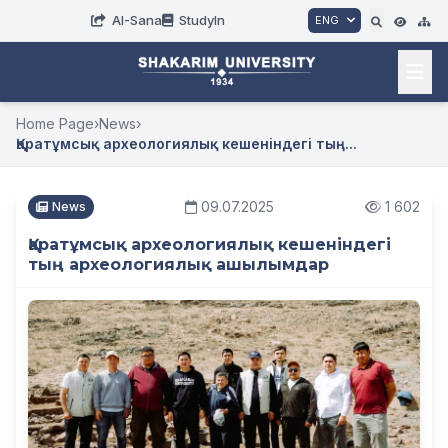
AI-Sana
StudyIn
ENG
Home Page
›
News
›
Қаратұмсық археологиялық кешеніндегі тың...
09.07.2025
1 602
News
Қаратұмсық археологиялық кешеніндегі
тың археологиялық ашылымдар