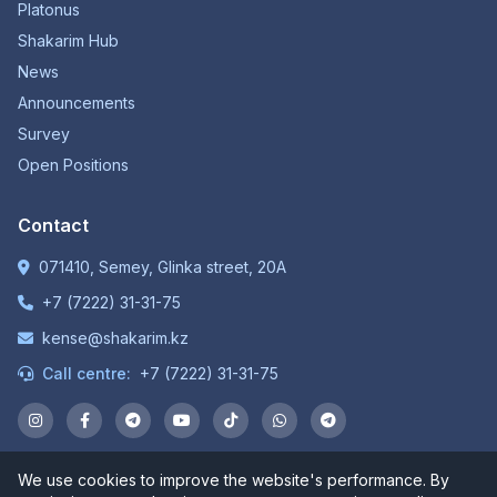
Platonus
Shakarim Hub
News
Announcements
Survey
Open Positions
Contact
071410, Semey, Glinka street, 20A
+7 (7222) 31-31-75
kense@shakarim.kz
Call centre:
+7 (7222) 31-31-75
We use cookies to improve the website's performance. By
© 1934-2026 NP JSC "Shakarim University". All rights