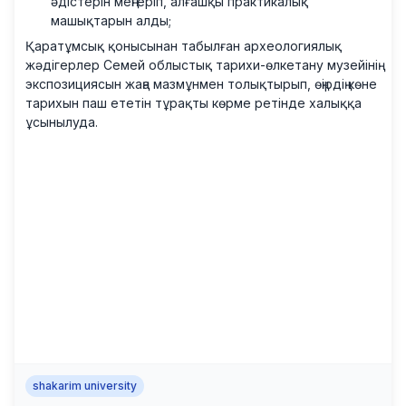
әдістерін меңгеріп, алғашқы практикалық
машықтарын алды;
Қаратұмсық қонысынан табылған археологиялық
жәдігерлер Семей облыстық тарихи-өлкетану музейінің
экспозициясын жаңа мазмұнмен толықтырып, өңірдің көне
тарихын паш ететін тұрақты көрме ретінде халыққа
ұсынылуда.
shakarim university