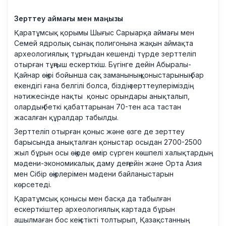
Зерттеу аймағы мен маңызы
Қаратұмсық қорымы Шығыс Сарыарқа аймағы мен
Семей ядролық сынақ полигонына жақын аймақта
археологиялық тұрғыдан кешенді түрде зерттеліп
отырған тұңғыш ескерткіш. Бүгінге дейін Абыралы-
Қайнар өңірі бойынша сақ заманының қоныстарының бар
екендігі ғана белгілі болса, біздің зерттеулеріміздің
нәтижесінде нақты қоныс орындары анықталып,
олардың беткі қабаттарынан 70-тен аса тастан
жасалған құралдар табылды.
Зерттеліп отырған қоныс және өзге де зерттеу
барысында анықталған қоныстар осыдан 2700-2500
жыл бұрын осы өңірде өмір сүрген көшпелі халықтардың
мәдени-экономикалық даму деңгейін және Орта Азия
мен Сібір өңірлерімен мәдени байланыстарын
көрсетеді.
Қаратұмсық қонысы мен басқа да табылған
ескерткіштер археологиялық картада бұрын
ашылмаған бос кеңістікті толтырып, Қазақстанның