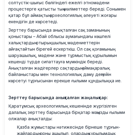
солтүстік-шығыс бөлігіндегі ежелгі этномәдени
процестерге қатысты тың мәліметтер береді. Сонымен
қатар бұл аймақтың археологиялық әлеуеті жоғары
екендігін де көрсетеді.
Зерттеу барысында анықталған сақ заманының
қоныстары – Абай облысы аумағындағы көшпелі
халықтардың отырықшылық мәдениеттерін
айғақтайтын бірегей ескерткіш. Ол сақ қоғамының
шаруашылық, мәдени және тұрмыстық құрылымын
кешенді түрде сипаттауға мүмкіндік береді.
Анықталған жәдігерлер сақтардың аймақаралық
байланыстары мен технологиялық даму деңгейін
көрсетуі тұрғысынан ерекше ғылыми құндылыққа ие.
Зерттеу барысында анықталған жаңалықтар:
Қаратұмсық археологиялық кешенінде жүргізілген
далалық зерттеу барысында бірқатар маңызды ғылыми
олжалар анықталды:
Қазба жұмыстары нәтижесінде бірнеше тұрғын-
жайлардың орны ашылып, олардың құрылымдық