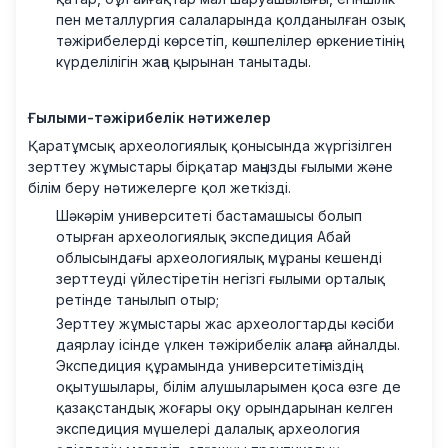
пен металлургия салаларында қолданылған озық
тәжірибелерді көрсетіп, көшпелілер өркениетінің
күрделілігін жаңа қырынан танытады.
Ғылыми-тәжірибелік нәтижелер
Қаратұмсық археологиялық қонысында жүргізілген
зерттеу жұмыстары бірқатар маңызды ғылыми және
білім беру нәтижелерге қол жеткізді.
Шәкәрім университеті бастамашысы болып
отырған археологиялық экспедиция Абай
облысындағы археологиялық мұраны кешенді
зерттеуді үйлестіретін негізгі ғылыми орталық
ретінде танылып отыр;
Зерттеу жұмыстары жас археологтарды кәсіби
даярлау ісінде үлкен тәжірибелік алаңға айналды.
Экспедиция құрамында университетіміздің
оқытушылары, білім алушыларымен қоса өзге де
қазақстандық жоғары оқу орындарынан келген
экспедиция мүшелері далалық археология