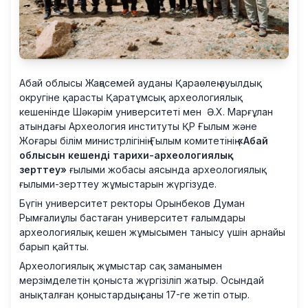
Абай облысы Жаңасемей ауданы Қараөлең ауылдық
округіне қарасты Қаратұмсық археологиялық
кешенінде Шәкәрім университеті мен Ә.Х. Марғұлан
атындағы Археология институты ҚР Ғылым және
Жоғары білім министрлігінің Ғылым комитетінің
«Абай
облысын кешенді тарихи-археологиялық
зерттеу»
ғылыми жобасы аясында археологиялық
ғылыми-зерттеу жұмыстарын жүргізуде.
Бүгін университет ректоры Орынбеков Думан
Рымғалиұлы бастаған университет ғалымдары
археологиялық кешен жұмысымен танысу үшін арнайы
барып қайтты.
Археологиялық жұмыстар сақ заманымен
мерзімделетін қоныста жүргізіліп жатыр. Осындай
анықталған қоныстардың саны 17-ге жетіп отыр.