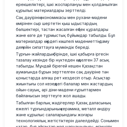
ерекшеліктері, ішкі жоспарлануы мен қолданылған
құрылыс материалдары зерттелді.
Сақ дәуірінің экономикасы мен рухани-мәдени
өмірінен сыр шертетін қыш ыдыстардың
бөлшектері, тастан жасалған еңбек құралдары
және өзге де тұрмыстық бұйымдар табылды. Бұл
материалдар өңірдегі көшпелі мәдениеттің даму
деңгейін сипаттауға мүмкіндік береді.
Тұрғын-жайлардың бірінде, ішкі қабырға іргесін
тазалау кезінде бір нүктеден өңделген 37 асық
табылды. Мұндай бірегей кешен Қазақстан
аумағында бұрын зерттелген сақ дәуіріне тән
қоныстарда алғаш рет кездесіп отыр. Асықтар
жиынтығы сол кезеңдегі балалар мен жастардың
ойын-сауық, әрі діни-мәдени ғұрыптармен
байланысын зерттеуге жол ашады.
Табылған барлық жәдігерлер Қазақ даласының
ежелгі тұрғындарының керамика, металл өндіру
және құрылыс салаларындағы жоғары
технологиялық жетістіктерін дәлелдейді. Сонымен
қатар, бұл айғақтар мал шаруашылығы, егіншілік