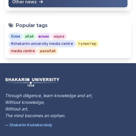
Other news
Popular tags
білім
абай
ғылым
наука
#shakarim university media centre
түлектер
media centre
шалабай
Through diligence, learn knowledge and art,
Without knowledge,
Without art,
The mind becomes an orphan.
— Shakarim Kudaiberdiuly