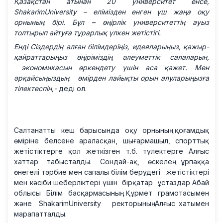
Қазақстан атынан 20 университет енсе,
ShakarimUniversity – елімізден енген үш жаңа оқу
орнының бірі. Бұл – өңірлік университеттің ауыз
толтырып айтуға тұрарлық үлкен жетістігі.
Енді Сіздердің алған білімдеріңіз, идеяларыңыз, қажыр-
қайраттарыңыз өңіріміздің әлеуметтік салаларын,
экономикасын өркендету үшін аса қажет. Мен
әрқайсыңыздың өмірден лайықты орын алуларыңызға
тілектеспін,-
деді ол.
Салтанатты кеш барысында оқу орнының қоғамдық
өміріне белсене араласқан, шығармашыл, спорттық
жетістіктерге қол жеткізген т.б. түлектерге Алғыс
хаттар табысталды. Сондай-ақ, өскелең ұрпаққа
өнегелі тәрбие мен сапалы білім берудегі жетістіктері
мен кәсіби шеберліктері үшін бірқатар ұстаздар Абай
облысы Білім басқармасының Құрмет грамотасымен
және ShakarimUniversity ректорының Алғыс хатымен
марапатталды.