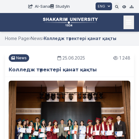
AI-Sana
StudyIn
ENG
Home Page
›
News
›
Колледж түлектері қанат қақты
25.06.2025
1 248
News
Колледж түлектері қанат қақты