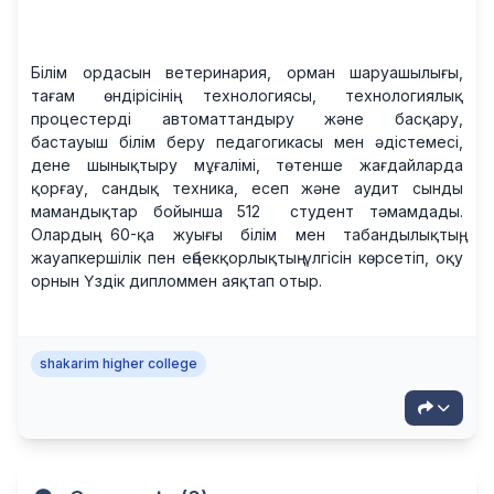
Білім ордасын ветеринария, орман шаруашылығы,
тағам өндірісінің технологиясы, технологиялық
процестерді автоматтандыру және басқару,
бастауыш білім беру педагогикасы мен әдістемесі,
дене шынықтыру мұғалімі, төтенше жағдайларда
қорғау, сандық техника, есеп және аудит сынды
мамандықтар бойынша 512 студент тәмамдады.
Олардың 60-қа жуығы білім мен табандылықтың,
жауапкершілік пен еңбекқорлықтың үлгісін көрсетіп, оқу
орнын Үздік дипломмен аяқтап отыр.
shakarim higher college