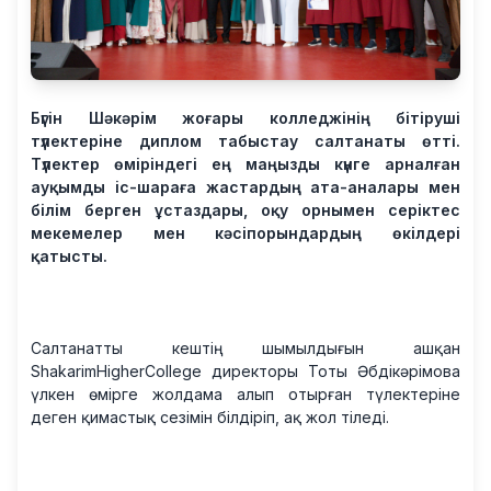
Бүгін Шәкәрім жоғары колледжінің бітіруші
түлектеріне диплом табыстау салтанаты өтті.
Түлектер өміріндегі ең маңызды күнге арналған
ауқымды іс-шараға жастардың ата-аналары мен
білім берген ұстаздары, оқу орнымен серіктес
мекемелер мен кәсіпорындардың өкілдері
қатысты.
Салтанатты кештің шымылдығын ашқан
ShakarimHigherCollege директоры Тоты Әбдікәрімова
үлкен өмірге жолдама алып отырған түлектеріне
деген қимастық сезімін білдіріп, ақ жол тіледі.