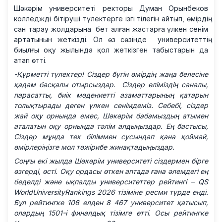
Шәкәрім университеті ректоры Думан Орынбеков
колледжді бітіруші түлектерге ізгі тілегін айтып, өмірдің
сан тарау жолдарына бет алған жастарға үлкен сенім
артатынын жеткізді. Ол өз сөзінде университеттің
биылғы оқу жылында қол жеткізген табыстарын да
атап өтті.
-Құрметті түлектер! Сіздер бүгін өмірдің жаңа белесіне
қадам басқалы отырсыздар. Сіздер еліміздің саналы,
парасатты, биік мәдениетті азаматтарының қатарын
толықтырады деген үлкен сенімдеміз. Себебі, сіздер
жай оқу орнында емес, Шәкәрім бабамыздың атымен
аталатын оқу орнында тәлім алдыңыздар. Ең бастысы,
Сіздер мұнда тек біліммен сусындап қана қоймай,
өмірлеріңізге мол тәжірибе жинақтадыңыздар.
Соңғы екі жылда Шәкәрім университеті сіздермен бірге
өзгерді, өсті. Оқу ордасы өткен аптада ғана әлемдегі ең
беделді және ықпалды университеттер рейтингі – QS
WorldUniversityRankings 2026 тізіміне ресми түрде енді.
Бұл рейтингке 106 елден 8 467 университет қатысып,
олардың 1501-і финалдық тізімге өтті. Осы рейтингке