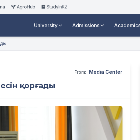
ana
AgroHub
StudyInKZ
University
Admissions
Academic
ады
Media Center
From:
есін қорғады