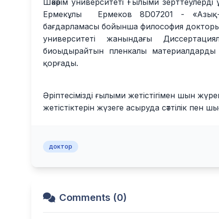
Шәкәрім университеті Ғылыми зерттеулерді
Ермекұлы Ермеков 8D07201 - «Азық-тү
бағдарламасы бойынша философия докторы (
университеті жанындағы Диссертаци
биоыдырайтын пленкалы материалдарды ә
қорғады.
Әріптесімізді ғылыми жетістігімен шын жүре
жетістіктерін жүзеге асыруда сәттілік пен 
доктор
Comments (0)