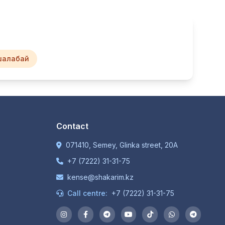
шалабай
Contact
071410, Semey, Glinka street, 20A
+7 (7222) 31-31-75
kense@shakarim.kz
Call centre:
+7 (7222) 31-31-75