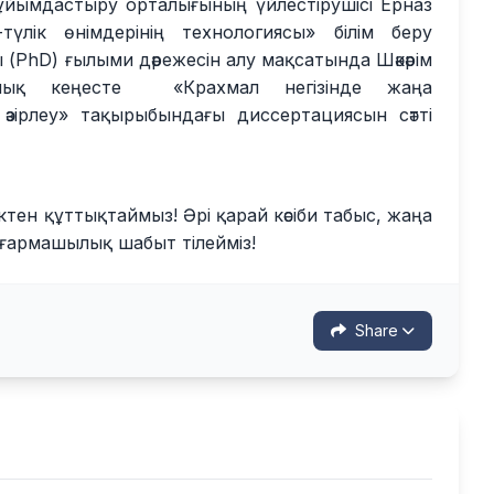
 ұйымдастыру орталығының үйлестірушісі Ерназ
лік өнімдерінің технологиясы» білім беру
PhD) ғылыми дәрежесін алу мақсатында Шәкәрім
ялық кеңесте «Крахмал негізінде жаңа
зірлеу» тақырыбындағы диссертациясын сәтті
ктен құттықтаймыз! Әрі қарай кәсіби табыс, жаңа
шығармашылық шабыт тілейміз!
Share