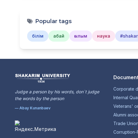
Popular tags
білім
абай
ғылым
наука
#shakar
Document
Corporate 
Judge a person by his words, don`t judge
Internal Qua
the words by the person
Veterans' o
— Abay Kunanbaev
Alumni assoc
Trade Unio
Corruption-