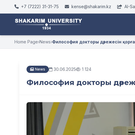
+7 (7222) 31-31-75
kense@shakarim.kz
AI-S
Home Page
›
News
›
Философия докторы дәрежесін қорғ
30.06.2025
1 124
News
Философия докторы дәреж