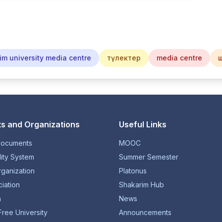
im university media centre
түлектер
media centre
s and Organizations
Useful Links
documents
MOOC
lity System
Summer Semester
rganization
Platonus
iation
Shakarim Hub
n
News
Free University
Announcements