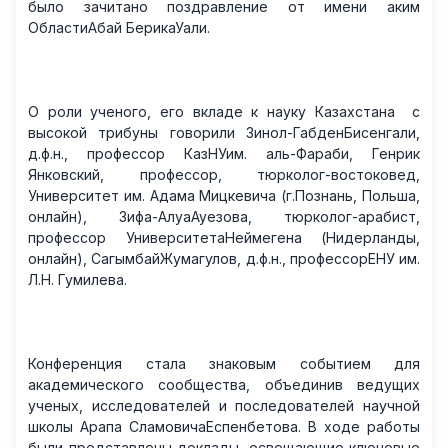
было зачитано поздравление от имени аким
ОбластиАбай БерикаУали.
О роли ученого, его вкладе к науку Казахстана с
высокой трибуны говорили Зинол-ГабденБисенгали,
д.ф.н., профессор КазНУим. аль-Фараби, Генрик
Янковский, профессор, тюрколог-востоковед,
Университет им. Адама Мицкевича (г.Познань, Польша,
онлайн), Зифа-АлуаАуезова, тюрколог-арабист,
профессор УниверситетаНеймегена (Нидерланды,
онлайн), СагымбайЖумагулов, д.ф.н., профессорЕНУ им.
Л.Н. Гумилева.
Конференция стала знаковым событием для
академического сообщества, объединив ведущих
ученых, исследователей и последователей научной
школы Арапа СламовичаЕспенбетова. В ходе работы
были представлены доклады, освещающие ключевые