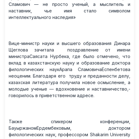
Сламович — не просто ученый, а мыслитель и
наставник, чье имя стало символом
интеллектуального наследия»
Вице-министр науки и высшего образования Динара
Щеглова зачитала поздравление от имени
министраСаясата Н​урбека, где было отмечено, что
вклад в казахстанскую науку и образование доктора
филологических наукАрапа СламовичаЕспенбетова
неоценим. Благодаря его труду и преданности делу,
казахская литература получила новое осмысление, а
молодые ученые — вдохновение и наставничество,-
говорилось в приветственном адресе.
Также спикером конференции,
БауыржаномЕрдембековым, доктором
филологических наук, профессором Shakarim University