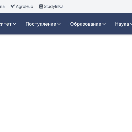
ana
AgroHub
StudyInKZ
ситет
Поступление
Образование
Наука