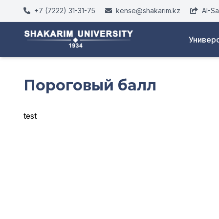
+7 (7222) 31-31-75
kense@shakarim.kz
AI-S
Универ
Пороговый балл
test