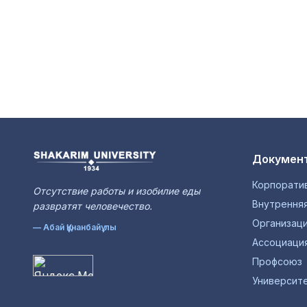
Документ
Корпорати
Отсутствие работы и изобилие еды
Внутренняя
развратят человечество.
Организац
— Абай Құнанбайұлы
Ассоциаци
Профсоюз
Университе