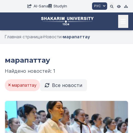
AI-Sana
StudyIn
РУС
Главная страница
›
Новости
›
марапаттау
марапаттау
Найдено новостей: 1
Все новости
марапаттау