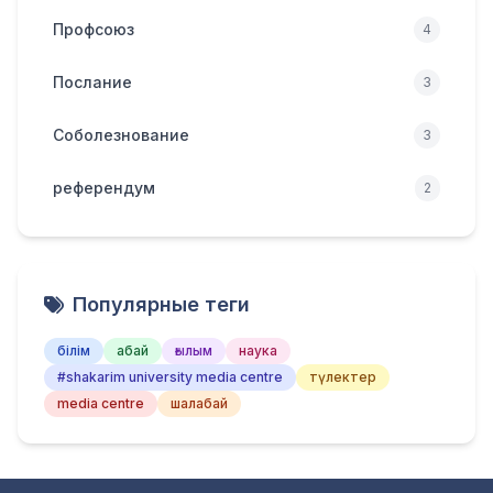
Профсоюз
4
Послание
3
Соболезнование
3
референдум
2
Популярные теги
білім
абай
ғылым
наука
#shakarim university media centre
түлектер
media centre
шалабай