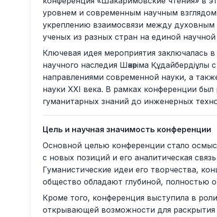
конференция «Шакаримовские чтения» в э
уровнем и современным научным взглядом
укреплению взаимосвязи между духовным 
ученых из разных стран на единой научной
Ключевая идея мероприятия заключалась в
научного наследия Шәкәріма Құдайбердіұлы
направлениями современной науки, а такж
науки XXI века. В рамках конференции бы
гуманитарных знаний до инженерных технол
Цель и научная значимость конференции
Основной целью конференции стало осмысле
с новых позиций и его аналитическая связ
Гуманистические идеи его творчества, кон
общество обладают глубиной, полностью 
Кроме того, конференция выступила в рол
открывающей возможности для раскрытия 