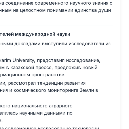
на соединение современного научного знания с
анным на целостном понимании единства души
ителей международной науки
чными докладами выступили исследователи из
arim University, представил исследование,
ім в казахской прессе, предложив новый
ормационном пространстве.
ции, рассмотрел тенденции развития
ния и космического мониторинга Земли в
кого национального аграрного
делилась научными данными по
.
ла современное исследование технологии