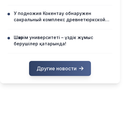
У подножия Кокентау обнаружен
сакральный комплекс древнетюркской
эпохи
Шәкәрім университеті – үздік жұмыс
берушілер қатарында!
Другие новости