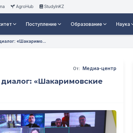
ana
AgroHub
StudyInKZ
ситет
Поступление
Образование
Наука
иалог: «Шакаримо...
Медиа-центр
От:
диалог: «Шакаримовские