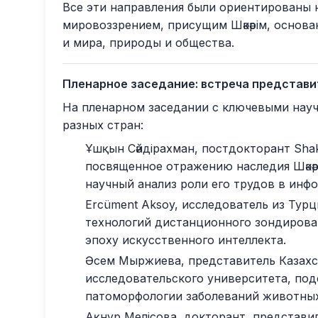
Все эти направления были ориентированы 
мировоззрением, присущим Шәкәрім, основ
и мира, природы и общества.
Пленарное заседание: встреча представ
На пленарном заседании с ключевыми нау
разных стран
:
Ұшқын Сәйдірахман, постдокторант Shak
посвященное отражению наследия Шәкәр
научный анализ роли его трудов в инф
Ercüment Aksoy, исследователь из Тур
технологий дистанционного зондирова
эпоху искусственного интеллекта.
Әсем Мыржиева, представитель Казахс
исследовательского университета, по
патоморфологии заболеваний животных
Ақнұр Мелісова, докторант, представи