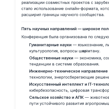
реализации совместных проектов с заруб
стало использование онлайн-формата, кото
расширил границы научного сообщества.
Пять научных направлений — широкое по
Конференция была организована по следу
Гуманитарные науки
— языкознание, ли
культурология, вопросы шәкәрімтану.
Общественные науки
— экономика, со
тенденции в системе образования.
Инженерно-техническое направление
технологии, энергосберегающие решени
Искусственный интеллект и IT-технол
кибербезопасность, цифровая трансфо
Сельское хозяйство и АПК
— животново
пути устойчивого развития агропромы