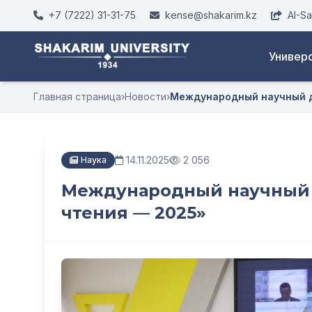
+7 (7222) 31-31-75
kense@shakarim.kz
AI-S
Универ
Главная страница
›
Новости
›
Международный научный д
14.11.2025
2 056
Наука
Международный научный 
чтения — 2025»