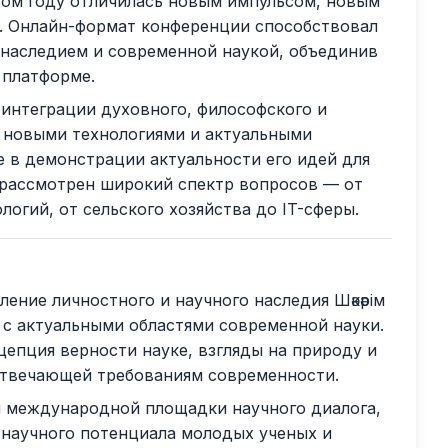
том году отличилась новым импульсом, новым
. Онлайн-формат конференции способствовал
наследием и современной наукой, объединив
 платформе.
 интеграции духовного, философского и
 с новыми технологиями и актуальными
е в демонстрации актуальности его идей для
л рассмотрен широкий спектр вопросов — от
огий, от сельского хозяйства до IT-сферы.
ние личностного и научного наследия Шәкәрім
ь с актуальными областями современной науки.
цепция верности науке, взгляды на природу и
отвечающей требованиям современности.
и международной площадки научного диалога,
научного потенциала молодых ученых и