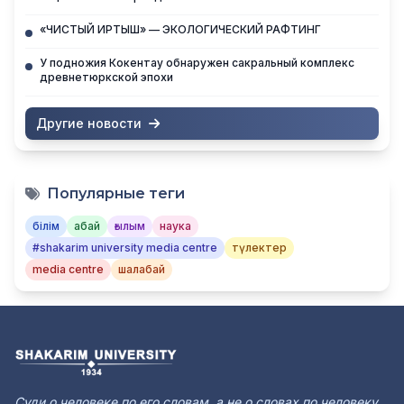
«ЧИСТЫЙ ИРТЫШ» — ЭКОЛОГИЧЕСКИЙ РАФТИНГ
У подножия Кокентау обнаружен сакральный комплекс
древнетюркской эпохи
Другие новости
Популярные теги
білім
абай
ғылым
наука
#shakarim university media centre
түлектер
media centre
шалабай
Суди о человеке по его словам, а не о словах по человеку.