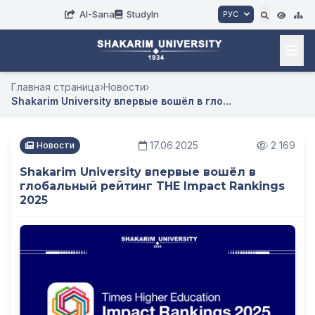
AI-Sana
StudyIn
РУС
Главная страница
›
Новости
›
Shakarim University впервые вошёл в гло...
17.06.2025
2 169
Новости
Shakarim University впервые вошёл в
глобальный рейтинг THE Impact Rankings
2025