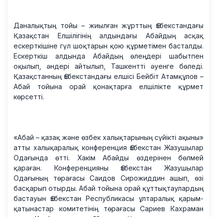
Даналықтың тойы – жиылған жұрттың Өзбекстандағы
Қазақстан Елшілігінің алдындағы Абайдың асқақ
ескерткішіне гүл шоқтарын қою құрметімен басталды.
Ескерткіш алдында Абайдың өлеңдері шабытпен
оқылып, әндері айтылып, Ташкентті әуенге бөледі.
Қазақстанның Өзбекстандағы елшісі Бейбіт Атамқұлов –
Абай тойына орай қонақтарға елшілікте құрмет
көрсетті.
«Абай – қазақ және өзбек халықтарының сүйікті ақыны»
атты халықаралық конференция Өзбекстан Жазушылар
Одағында өтті. Хакім Абайды өздерінен бөлмей
қараған. Конференцияны Өзбекстан Жазушылар
Одағының төрағасы Саидов Сирожиддин ашып, өзі
басқарып отырды. Абай тойына орай құттықтаулардың
бастауын Өзбекстан Республикасы ұлтаралық қарым-
қатынастар комитетінің төрағасы Сариев Кахраман