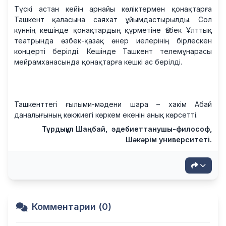
Түскі астан кейін арнайы көліктермен қонақтарға
Ташкент қаласына саяхат ұйымдастырылды. Сол
күннің кешінде қонақтардың құрметіне Өзбек Ұлттық
театрында өзбек-қазақ өнер иелерінің бірлескен
концерті берілді. Кешінде Ташкент телемұнарасы
мейрамханасында қонақтарға кешкі ас берілді.
Ташкенттегі ғылыми-мәдени шара – хакім Абай
даналығының көкжиегі көркем екенін анық көрсетті.
Тұрдықұл Шаңбай, әдебиеттанушы-философ,
Шәкәрім университеті.
Комментарии (0)