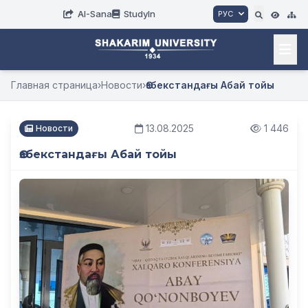
AI-Sana
StudyIn
РУС
Главная страница
›
Новости
›
Өзбекстандағы Абай тойы
13.08.2025
1 446
Новости
Өзбекстандағы Абай тойы