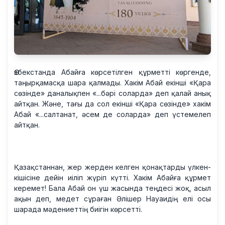
Өзбекстанда Абайға көрсетілген құрметті көргенде,
таңырқамасқа шара қалмады. Хакім Абай екінші «Қара
сөзінде» даналықпен «...бәрі соларда» деп қалай анық
айтқан. Және, тағы да сол екінші «Қара сөзінде» хакім
Абай «...салтанат, әсем де соларда» деп үстемелеп
айтқан.
Қазақстаннан, жер жерден келген қонақтарды үлкен-
кішісіне дейін иіліп жүріп күтті. Хакім Абайға құрмет
керемет! Бала Абай он үш жасында теңдесі жоқ, асыл
ақын деп, медет сұраған Әлішер Науаидің елі осы
шарада мәдениеттің биігін көрсетті.