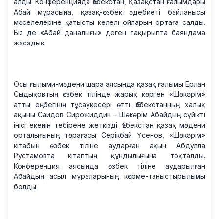
алды. Конференцияда Өзбекстан, Қазақстан ғалымдары
Абай мұрасына, қазақ-өзбек әдебиеті байланысы
мәселелеріне қатысты келелі ойларын ортаға салды.
Біз де «Абай даналығы» деген тақырыпта баяндама
жасадық.
Осы ғылыми-мәдени шара аясында қазақ ғалымы Ерлан
Сыдықовтың өзбек тілінде жарық көрген «Шәкәрім»
атты еңбегінің тұсаукесері өтті. Өзбекстанның халық
ақыны Саидов Сирожиддин – Шәкәрім Абайдың сүйікті
інісі екенін тебірене жеткізді. Өзбекстан қазақ мәдени
орталығының төрағасы Серікбай Үсенов, «Шәкәрім»
кітабын өзбек тіліне аударған ақын Абдулла
Рустамовта кітаптың құндылығына тоқталды.
Конференция аясында өзбек тіліне аударылған
Абайдың асыл мұраларының көрме-таныстырылымы
болды.