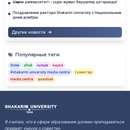
Шәкәрім университеті – үздік жұмыс берушілер қатарында!
Поздравление ректора Shakarim University с Национальным
днем домбры
Другие новости
Популярные теги
білім
абай
ғылым
наука
#shakarim university media centre
түлектер
media centre
шалабай
Я считаю, что в сфере образования должен преподаваться
предмет «наука о совести».