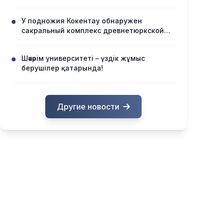
У подножия Кокентау обнаружен
сакральный комплекс древнетюркской
эпохи
Шәкәрім университеті – үздік жұмыс
берушілер қатарында!
Другие новости