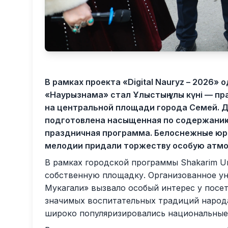
В рамках проекта «Digital Nauryz – 2026»
«Наурызнама» стал Ұлыстың ұлы күні — п
на центральной площади города Семей. Д
подготовлена насыщенная по содержани
праздничная программа. Белоснежные юр
мелодии придали торжеству особую атмо
В рамках городской программы Shakarim Un
собственную площадку. Организованное у
Мукагали» вызвало особый интерес у посет
значимых воспитательных традиций народа
широко популяризировались национальные