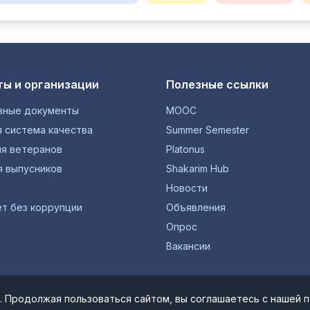
ы и организации
Полезные ссылки
вные документы
MOOC
 система качества
Summer Semester
ия ветеранов
Platonus
я выпусников
Shakarim Hub
Новости
т без коррупции
Объявления
Опрос
Вакансии
© 1934-2026 НАО "Шәкәрім Университет". Все права защищены.
. Продолжая пользоваться сайтом, вы соглашаетесь с нашей 