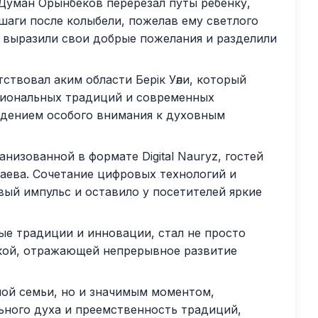
Думан Орынбеков перерезал путы ребенку,
шаги после колыбели, пожелав ему светлого
я выразили свои добрые пожелания и разделили
твовал аким области Берік Уәли, который
циональных традиций и современных
ждением особого внимания к духовным
низованной в формате Digital Nauryz, гостей
аева. Сочетание цифровых технологий и
ый импульс и оставило у посетителей яркие
е традиции и инновации, стал не просто
кой, отражающей непрерывное развитие
ной семьи, но и значимым моментом,
ого духа и преемственность традиций,