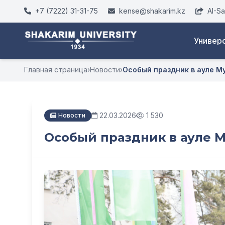
+7 (7222) 31-31-75
kense@shakarim.kz
AI-S
Универ
Главная страница
›
Новости
›
Особый праздник в ауле М
22.03.2026
1 530
Новости
Особый праздник в ауле 