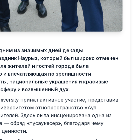
 одним из значимых дней декады
раздник Наурыз, который был широко отмечен
ля жителей и гостей города была
ю и впечатляющая по зрелищности
ты, национальные украшения и красивые
сферу и возвышенный дух.
iversity принял активное участие, представив
ниверситетом этнопространство «Аул
ителей. Здесь была инсценирована одна из
 — обряд «тұсаукесер», благодаря чему
 ценности.