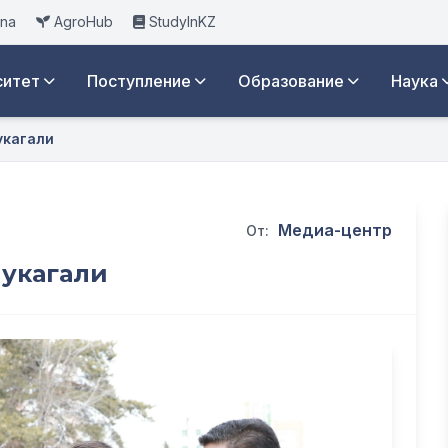
ana
AgroHub
StudyInKZ
ситет
Поступление
Образование
Наука
укагали
Медиа-центр
От:
Мукагали