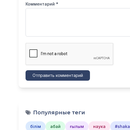
Комментарий *
Отправить комментарий
Популярные теги
білім
абай
ғылым
наука
#shakar