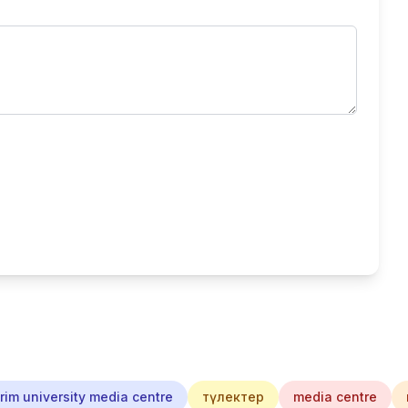
im university media centre
түлектер
media centre