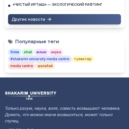
«ЧИСТЫЙ ИРТЫШ» — ЭКОЛОГИЧЕСКИЙ РАФТИНГ
Другие новости
Популярные теги
білім
абай
ғылым
наука
#shakarim university media centre
түлектер
media centre
шалабай
Только разум, наука, воля, совесть возвышают человека.
Думать, что можно иначе возвыситься, может только
глупец.