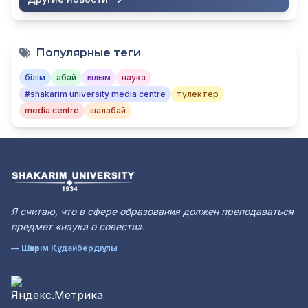
Популярные теги
білім
абай
ғылым
наука
#shakarim university media centre
түлектер
media centre
шалабай
Я считаю, что в сфере образования должен преподаваться
предмет «наука о совести».
— Шәкәрім Құдайбердіұлы