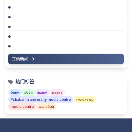
其他新闻
热门标签
білім
абай
ғылым
наука
#shakarim university media centre
түлектер
media centre
шалабай