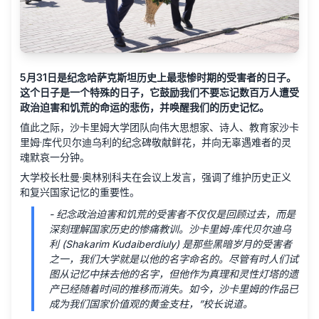
5月31日是纪念哈萨克斯坦历史上最悲惨时期的受害者的日子。
这个日子是一个特殊的日子，它鼓励我们不要忘记数百万人遭受
政治迫害和饥荒的命运的悲伤，并唤醒我们的历史记忆。
值此之际，沙卡里姆大学团队向伟大思想家、诗人、教育家沙卡
里姆·库代贝尔迪乌利的纪念碑敬献鲜花，并向无辜遇难者的灵
魂默哀一分钟。
大学校长杜曼·奥林别科夫在会议上发言，强调了维护历史正义
和复兴国家记忆的重要性。
- 纪念政治迫害和饥荒的受害者不仅仅是回顾过去，而是
深刻理解国家历史的惨痛教训。沙卡里姆·库代贝尔迪乌
利 (Shakarim Kudaiberdiuly) 是那些黑暗岁月的受害者
之一，我们大学就是以他的名字命名的。尽管有时人们试
图从记忆中抹去他的名字，但他作为真理和灵性灯塔的遗
产已经随着时间的推移而消失。如今，沙卡里姆的作品已
成为我们国家价值观的黄金支柱，”校长说道。