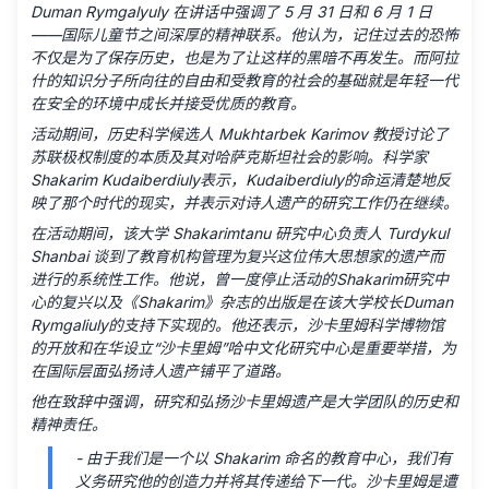
Duman Rymgalyuly 在讲话中强调了 5 月 31 日和 6 月 1 日
——国际儿童节之间深厚的精神联系。他认为，记住过去的恐怖
不仅是为了保存历史，也是为了让这样的黑暗不再发生。而阿拉
什的知识分子所向往的自由和受教育的社会的基础就是年轻一代
在安全的环境中成长并接受优质的教育。
活动期间，历史科学候选人 Mukhtarbek Karimov 教授讨论了
苏联极权制度的本质及其对哈萨克斯坦社会的影响。科学家
Shakarim Kudaiberdiuly表示，Kudaiberdiuly的命运清楚地反
映了那个时代的现实，并表示对诗人遗产的研究工作仍在继续。
在活动期间，该大学 Shakarimtanu 研究中心负责人 Turdykul
Shanbai 谈到了教育机构管理为复兴这位伟大思想家的遗产而
进行的系统性工作。他说，曾一度停止活动的Shakarim研究中
心的复兴以及《Shakarim》杂志的出版是在该大学校长Duman
Rymgaliuly的支持下实现的。他还表示，沙卡里姆科学博物馆
的开放和在华设立“沙卡里姆”哈中文化研究中心是重要举措，为
在国际层面弘扬诗人遗产铺平了道路。
他在致辞中强调，研究和弘扬沙卡里姆遗产是大学团队的历史和
精神责任。
- 由于我们是一个以 Shakarim 命名的教育中心，我们有
义务研究他的创造力并将其传递给下一代。沙卡里姆是遭