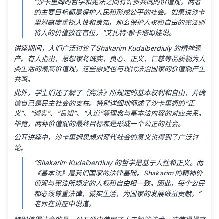
“沙卡里姆的哲学和宪法之间有许多共同的价值观。两者
的主要目标都是保护人民和形成公平的社会。如果说沙卡
里姆高度重视人性和良知，那么保护人权和自由的宪法则
将人的价值放在首位，”艾扎特·穆卡塔耶娃说。
讲座期间，人们广泛讨论了Shakarim Kudaiberdiuly 的精神遗
产。有人指出，思想家将诚实、良心、正义、仁慈等品质视为人
类生活的最高价值观。这些原则也与现代法治国家的价值观产生
共鸣。
此外，学生们还了解了《宪法》所规定的基本权利和自由，并确
信自己是民主社会的支柱。特别详细地阐述了沙卡里姆的“正
义”、“诚实”、“良知”、“人道”等理念与基本法内容的对应关系。
毕竟，两种价值观的最终目标都是形成一个公正的社会。
公开讲座中，沙卡里姆思想对现代社会的意义也得到了广泛讨
论。
“Shakarim Kudaiberdiuly 的哲学是基于人性和正义。而
《基本法》是我们国家的法律基础。Shakarim 的精神价
值观与宪法所规定的人权和自由相一致。因此，每个公民
都必须尊重法律，诚实生活，为国家的发展做出贡献。”
老师在讲座中说道。