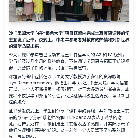
沙卡里姆大学向在“银色大学”项目框架内完成土耳其语课程的学
生颁发了证书。仪式上，中老年参与者对教育的热情和对新世界
的渴望凸显出来。
今天，课程参与者已成功完成土耳其语学习的 A2 和 B1 级别。
学员们经过几个月的系统教育，不仅通过学习语言拓展了知识视
野，还营造了新的环境，加强了精神纽带。
课程参与者中包括在沙卡里姆大学教授数学多年的资深教师
Iliya Rahimberdinova。他指出，学习永远不会太晚，学习语言
可以让一个人不断探索并拓展视野。对于大多数参与者来说，本
课程不仅是学习外语的机会，也是继续积极生活方式、争取新目
标的机会。
证书颁发仪式上，学生们分享了课程中的感想，并对教授土耳其
语的“外语与俄语”系老师Aigul Turkpenova表达了诚挚的谢
意。独特之处在于，他们用土耳其语表达了感谢，并实际展示了
他们在课程中获得的知识。这一刻给与会人员留下了特殊的印
象，气氛热烈。