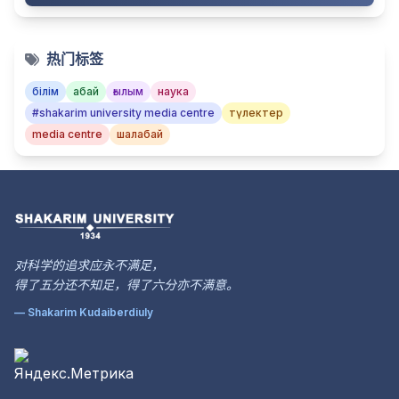
热门标签
білім
абай
ғылым
наука
#shakarim university media centre
түлектер
media centre
шалабай
对科学的追求应永不满足，
得了五分还不知足，得了六分亦不满意。
— Shakarim Kudaiberdiuly