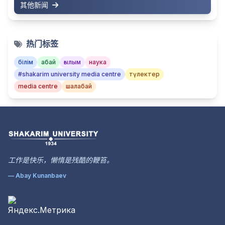
其他新闻
热门标签
білім
абай
ғылым
наука
#shakarim university media centre
түлектер
media centre
шалабай
工作是快乐，懒惰是残酷的鞭笞。
— Abay Kunanbaev