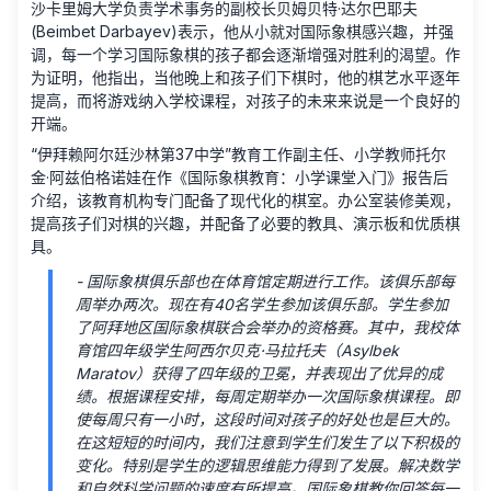
沙卡里姆大学负责学术事务的副校长贝姆贝特·达尔巴耶夫
(Beimbet Darbayev)表示，他从小就对国际象棋感兴趣，并强
调，每一个学习国际象棋的孩子都会逐渐增强对胜利的渴望。作
为证明，他指出，当他晚上和孩子们下棋时，他的棋艺水平逐年
提高，而将游戏纳入学校课程，对孩子的未来来说是一个良好的
开端。
“伊拜赖阿尔廷沙林第37中学”教育工作副主任、小学教师托尔
金·阿兹伯格诺娃在作《国际象棋教育：小学课堂入门》报告后
介绍，该教育机构专门配备了现代化的棋室。办公室装修美观，
提高孩子们对棋的兴趣，并配备了必要的教具、演示板和优质棋
具。
- 国际象棋俱乐部也在体育馆定期进行工作。该俱乐部每
周举办两次。现在有40名学生参加该俱乐部。学生参加
了阿拜地区国际象棋联合会举办的资格赛。其中，我校体
育馆四年级学生阿西尔贝克·马拉托夫（Asylbek
Maratov）获得了四年级的卫冕，并表现出了优异的成
绩。根据课程安排，每周定期举办一次国际象棋课程。即
使每周只有一小时，这段时间对孩子的好处也是巨大的。
在这短短的时间内，我们注意到学生们发生了以下积极的
变化。特别是学生的逻辑思维能力得到了发展。解决数学
和自然科学问题的速度有所提高。国际象棋教你回答每一