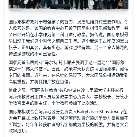
国际象棋游戏对于增强孩子的智力、发展思维具有重要作用。令
人欣喜的是，该国的教育中心开设了国际象棋俱乐部和教室，甚
至已经开始在小学作为第二科目进行教学。据传说，国际象棋最
早出现于我们这个时代之前两三千年。这个起源于古印度的黑白
棋子，正如其名，具有步态。游戏也很有趣。另一个令人惊奇的
特点是游戏的不可重复性。
国家元首卡西姆-若马尔特·托卡耶夫强调了这一运动：“国际象
棋是一门伟大的艺术。因此，必须每天认真练习国际象棋，阅读
专门的书籍。近年来，在总统的倡议下，大众国际象棋运动受到
高度重视，并将其推广放在首位。
值此之际，“国际象棋教育”共和会议在沙卡里姆大学主楼举行。
阿拜州教育局工作人员及各教学中心负责人、学校校长、分管小
学教育事务的副主任、小学教师参加了此次活动。
国际象棋联合会阿拜地区分会负责人Bakytzhan Khavdesuly在
大会开幕式上致辞时表示，对这项运动感兴趣的学龄儿童数量不
断增加，每年年轻获胜者的名字都成为学校的骄傲，并祝愿大会
取得成功。