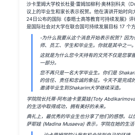
沙卡里姆大学校长杜曼·雷姆加柳利·奥林别科夫（Duman
议上的毕业生和家长表示祝贺。他在演讲开始时向
24日公布的国际《泰晤士高等教育可持续发展》评
是国际社会对大学在联合国可持续发展目标 17 个方
-为什么我要从这个消息开始表示祝贺？因为
师、员工、学生和毕业生。你就是其中之一
这就是为什么您今天持有的文凭不仅是您掌
一部分。
您不再只是一名大学毕业生。你们是 Shak
的信任、责任和忠诚的象征。今天不是完成的
邀请毕业生到Shakarim大学继续深造。
学院院长托蒂·阿布迪卡里莫娃(Toty Abdikari
的生活中取得成功，拥有美好的未来。
典礼上，最优秀的毕业生也分享了他们的感想。以优
萨耶娃 (Madina Musaeva) 表示，学院在她