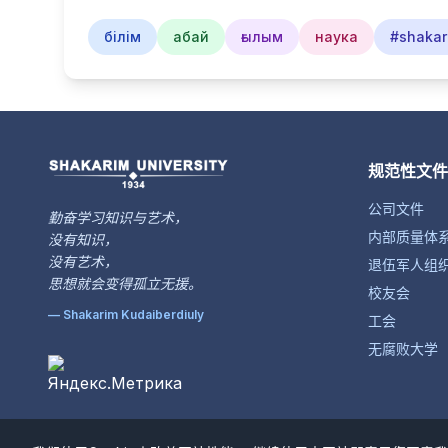
білім
абай
ғылым
наука
#shakar
规范性文件
公司文件
勤奋学习知识与艺术，
内部质量体
没有知识，
没有艺术，
退伍军人组
思想就会变得孤立无援。
校友会
— Shakarim Kudaiberdiuly
工会
无腐败大学