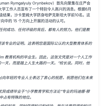
 Rymgalyuly Orynbekov）首先向聚集在庄严会
大学工作人员宣布了一个特别令人高兴的消息。根据6月
级结果，沙卡里姆大学跻身哈萨克斯坦大学前10名。这
向中的 15 个方向上开展的活动的认可。
任何成功、任何评级的背后，都有人的努力。他们是教
。
握该专业的证明。这表明您是国际公认的大型教育体系的
arim 教育机构的毕业生。因此，这张文凭是对一个人工作
一天，而是踏上人生大路的一天。”校长说。同时，他
mova)向年轻的专业人​​士表达了衷心的祝愿，祝愿他们在未来
异成绩毕业于“小学教育学和方法论”专业的玛迪娜·穆
的生活中占有特殊的地位。