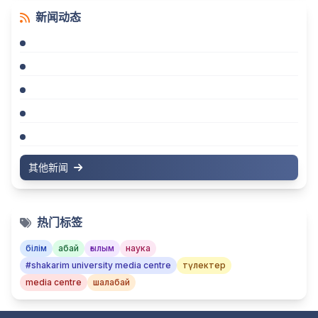
新闻动态
其他新闻
热门标签
білім
абай
ғылым
наука
#shakarim university media centre
түлектер
media centre
шалабай