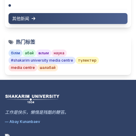
其他新闻
热门标签
білім
абай
ғылым
наука
#shakarim university media centre
түлектер
media centre
шалабай
工作是快乐，懒惰是残酷的鞭笞。
— Abay Kunanbaev